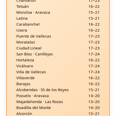
Chamartín
17–23
Tetuán
16–22
Moncloa · Aravaca
15–21
Latina
15–21
Carabanchel
16–22
Usera
16–22
Puente de Vallecas
17–23
Moratalaz
17–23
Ciudad Lineal
17–23
San Blas · Canillejas
17–24
Hortaleza
16–22
Vicálvaro
17–24
Villa de Vallecas
17–24
Villaverde
16–22
Barajas
16–22
Alcobendas · SS de los Reyes
15–21
Pozuelo · Aravaca
14–20
Majadahonda · Las Rozas
13–20
Boadilla del Monte
14–20
Alcorcón
15–21