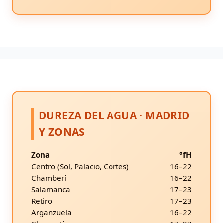
DUREZA DEL AGUA · MADRID
Y ZONAS
Zona
°fH
Centro (Sol, Palacio, Cortes)
16–22
Chamberí
16–22
Salamanca
17–23
Retiro
17–23
Arganzuela
16–22