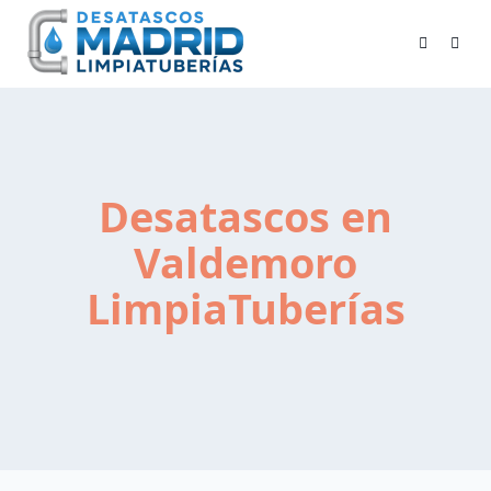
Skip
to
content
Desatascos en
Valdemoro
LimpiaTuberías