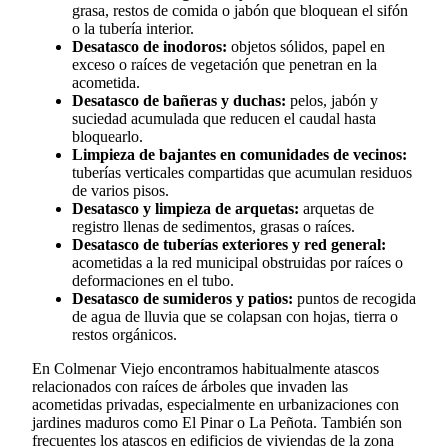
grasa, restos de comida o jabón que bloquean el sifón
o la tubería interior.
Desatasco de inodoros:
objetos sólidos, papel en
exceso o raíces de vegetación que penetran en la
acometida.
Desatasco de bañeras y duchas:
pelos, jabón y
suciedad acumulada que reducen el caudal hasta
bloquearlo.
Limpieza de bajantes en comunidades de vecinos:
tuberías verticales compartidas que acumulan residuos
de varios pisos.
Desatasco y limpieza de arquetas:
arquetas de
registro llenas de sedimentos, grasas o raíces.
Desatasco de tuberías exteriores y red general:
acometidas a la red municipal obstruidas por raíces o
deformaciones en el tubo.
Desatasco de sumideros y patios:
puntos de recogida
de agua de lluvia que se colapsan con hojas, tierra o
restos orgánicos.
En Colmenar Viejo encontramos habitualmente atascos
relacionados con raíces de árboles que invaden las
acometidas privadas, especialmente en urbanizaciones con
jardines maduros como El Pinar o La Peñota. También son
frecuentes los atascos en edificios de viviendas de la zona