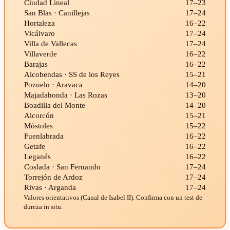
Ciudad Lineal
17–23
San Blas · Canillejas
17–24
Hortaleza
16–22
Vicálvaro
17–24
Villa de Vallecas
17–24
Villaverde
16–22
Barajas
16–22
Alcobendas · SS de los Reyes
15–21
Pozuelo · Aravaca
14–20
Majadahonda · Las Rozas
13–20
Boadilla del Monte
14–20
Alcorcón
15–21
Móstoles
15–22
Fuenlabrada
16–22
Getafe
16–22
Leganés
16–22
Coslada · San Fernando
17–24
Torrejón de Ardoz
17–24
Rivas · Arganda
17–24
Valores orientativos (Canal de Isabel II). Confirma con un test de
dureza in situ.