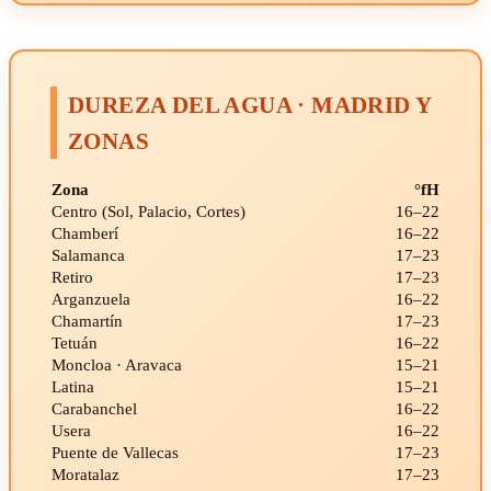
DUREZA DEL AGUA · MADRID Y
ZONAS
Zona
°fH
Centro (Sol, Palacio, Cortes)
16–22
Chamberí
16–22
Salamanca
17–23
Retiro
17–23
Arganzuela
16–22
Chamartín
17–23
Tetuán
16–22
Moncloa · Aravaca
15–21
Latina
15–21
Carabanchel
16–22
Usera
16–22
Puente de Vallecas
17–23
Moratalaz
17–23