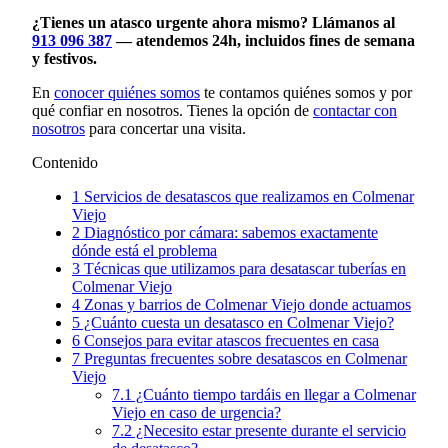
¿Tienes un atasco urgente ahora mismo? Llámanos al
913 096 387
— atendemos 24h, incluidos fines de semana
y festivos.
En
conocer quiénes somos
te contamos quiénes somos y por
qué confiar en nosotros. Tienes la opción de
contactar con
nosotros
para concertar una visita.
Contenido
1
Servicios de desatascos que realizamos en Colmenar
Viejo
2
Diagnóstico por cámara: sabemos exactamente
dónde está el problema
3
Técnicas que utilizamos para desatascar tuberías en
Colmenar Viejo
4
Zonas y barrios de Colmenar Viejo donde actuamos
5
¿Cuánto cuesta un desatasco en Colmenar Viejo?
6
Consejos para evitar atascos frecuentes en casa
7
Preguntas frecuentes sobre desatascos en Colmenar
Viejo
7.1
¿Cuánto tiempo tardáis en llegar a Colmenar
Viejo en caso de urgencia?
7.2
¿Necesito estar presente durante el servicio