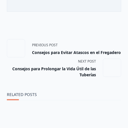
<span
PREVIOUS POST
Consejos para Evitar Atascos en el Fregadero
class="nav-
NEXT POST
subtitle
Consejos para Prolongar la Vida Útil de las
Tuberías
screen-
reader-
RELATED POSTS
text">Page</span>