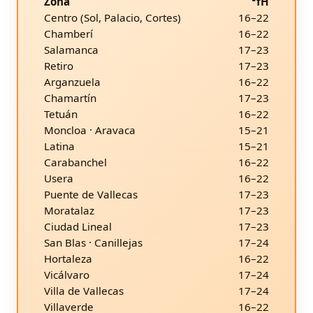
Zona
°fH
Centro (Sol, Palacio, Cortes)
16–22
Chamberí
16–22
Salamanca
17–23
Retiro
17–23
Arganzuela
16–22
Chamartín
17–23
Tetuán
16–22
Moncloa · Aravaca
15–21
Latina
15–21
Carabanchel
16–22
Usera
16–22
Puente de Vallecas
17–23
Moratalaz
17–23
Ciudad Lineal
17–23
San Blas · Canillejas
17–24
Hortaleza
16–22
Vicálvaro
17–24
Villa de Vallecas
17–24
Villaverde
16–22