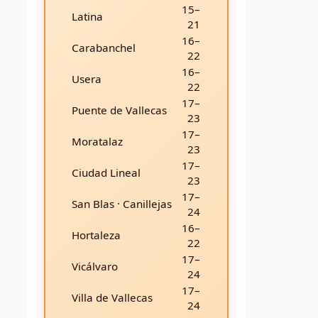
15–
Latina
21
16–
Carabanchel
22
16–
Usera
22
17–
Puente de Vallecas
23
17–
Moratalaz
23
17–
Ciudad Lineal
23
17–
San Blas · Canillejas
24
16–
Hortaleza
22
17–
Vicálvaro
24
17–
Villa de Vallecas
24