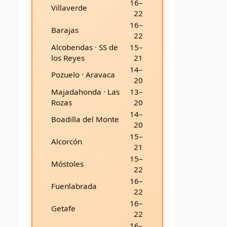
16–
Villaverde
22
16–
Barajas
22
Alcobendas · SS de
15–
los Reyes
21
14–
Pozuelo · Aravaca
20
Majadahonda · Las
13–
Rozas
20
14–
Boadilla del Monte
20
15–
Alcorcón
21
15–
Móstoles
22
16–
Fuenlabrada
22
16–
Getafe
22
16–