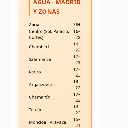
AGUA · MADRID
Y ZONAS
Zona
°fH
Centro (Sol, Palacio,
16–
Cortes)
22
16–
Chamberí
22
17–
Salamanca
23
17–
Retiro
23
16–
Arganzuela
22
17–
Chamartín
23
16–
Tetuán
22
15–
Moncloa · Aravaca
21