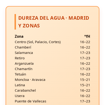
DUREZA DEL AGUA · MADRID
Y ZONAS
Zona
°fH
Centro (Sol, Palacio, Cortes)
16–22
Chamberí
16–22
Salamanca
17–23
Retiro
17–23
Arganzuela
16–22
Chamartín
17–23
Tetuán
16–22
Moncloa · Aravaca
15–21
Latina
15–21
Carabanchel
16–22
Usera
16–22
Puente de Vallecas
17–23