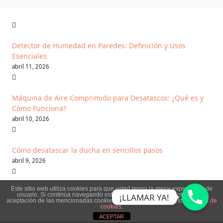
Detector de Humedad en Paredes: Definición y Usos
Esenciales
abril 11, 2026
Máquina de Aire Comprimido para Desatascos: ¿Qué es y
Cómo Funciona?
abril 10, 2026
Cómo desatascar la ducha en sencillos pasos
abril 9, 2026
Este sitio web utiliza cookies para que usted tenga la mejor experiencia de
Desatascar Tuberías Ecológicamente
usuario. Si continúa navegando está dando su consentimiento para la
¡LLAMAR YA!
aceptación de las mencionadas cookies y la aceptación de nuestra
política de
abril 8, 2026
cookies
.
ACEPTAR