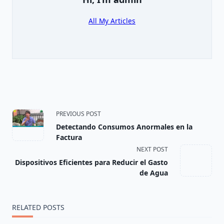
All My Articles
<span
PREVIOUS POST
Detectando Consumos Anormales en la
class="nav-
Factura
NEXT POST
subtitle
Dispositivos Eficientes para Reducir el Gasto
screen-
de Agua
reader-
RELATED POSTS
text">Page</span>