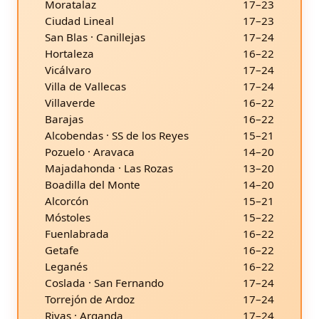
Moratalaz
17–23
Ciudad Lineal
17–23
San Blas · Canillejas
17–24
Hortaleza
16–22
Vicálvaro
17–24
Villa de Vallecas
17–24
Villaverde
16–22
Barajas
16–22
Alcobendas · SS de los Reyes
15–21
Pozuelo · Aravaca
14–20
Majadahonda · Las Rozas
13–20
Boadilla del Monte
14–20
Alcorcón
15–21
Móstoles
15–22
Fuenlabrada
16–22
Getafe
16–22
Leganés
16–22
Coslada · San Fernando
17–24
Torrejón de Ardoz
17–24
Rivas · Arganda
17–24