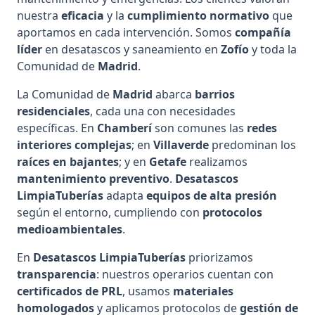
nuestra
eficacia
y la
cumplimiento normativo
que
aportamos en cada intervención. Somos
compañía
líder
en desatascos y saneamiento en
Zofío
y toda la
Comunidad de
Madrid
.
La Comunidad de
Madrid
abarca
barrios
residenciales
, cada una con necesidades
específicas. En
Chamberí
son comunes las
redes
interiores complejas
; en
Villaverde
predominan los
raíces en bajantes
; y en
Getafe
realizamos
mantenimiento preventivo
.
Desatascos
LimpiaTuberías
adapta
equipos de alta presión
según el entorno, cumpliendo con
protocolos
medioambientales
.
En
Desatascos LimpiaTuberías
priorizamos
transparencia
: nuestros operarios cuentan con
certificados de PRL
, usamos
materiales
homologados
y aplicamos protocolos de
gestión de