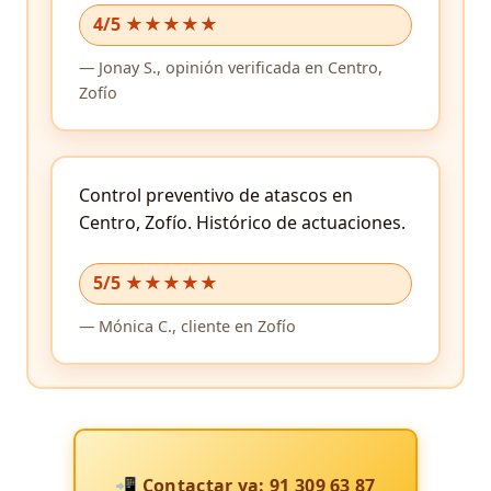
4/5 ★★★★★
—
Jonay S.,
opinión verificada
en Centro,
Zofío
Control preventivo de atascos en
Centro, Zofío.
Histórico de actuaciones.
5/5 ★★★★★
—
Mónica C.,
cliente
en Zofío
📲 Contactar ya: 91 309 63 87