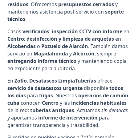
residuos
. Ofrecemos
presupuestos cerrados
y
mantenemos asistencia post-servicio con
soporte
técnico
.
Casos
verificados
:
inspección CCTV con informe
en
Centro
;
desinfección y limpieza de arquetas
en
Alcobendas
o
Pozuelo de Alarcón
. También damos
servicio en
Majadahonda
y
Alcorcón
, siempre
entregando informe técnico
y manteniendo copia
en expediente para auditoría.
En
Zofío
,
Desatascos LimpiaTuberías
ofrece
servicio de desatascos urgente
disponible
todos
los días
para
fugas
. Nuestros
operarios de camión
cuba
conocen
Centro
y las
incidencias habituales
de la red:
tuberías antiguas
. Actuamos
sin demoras
y aportamos
informe de intervención
para
garantizar transparencia y trazabilidad.
Si resides en pueblos vecinos a Zofío, también