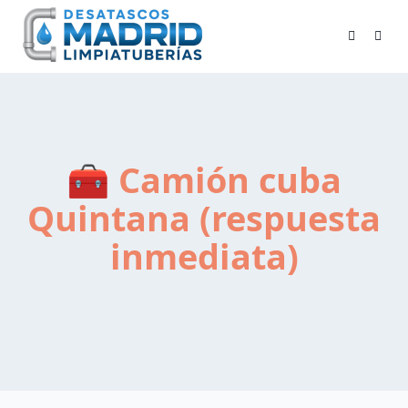
Skip
to
content
🧰 Camión cuba
Quintana (respuesta
inmediata)