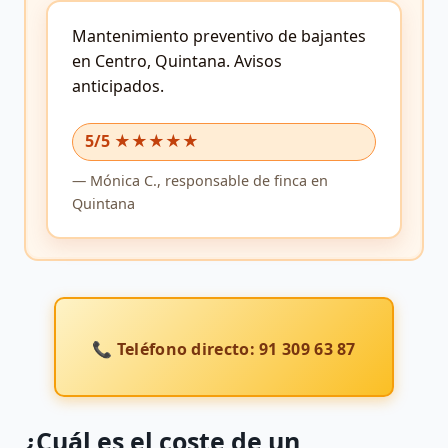
Mantenimiento preventivo de bajantes
en Centro, Quintana.
Avisos
anticipados.
5/5 ★★★★★
—
Mónica C.,
responsable de finca
en
Quintana
📞 Teléfono directo: 91 309 63 87
¿Cuál es el coste de un