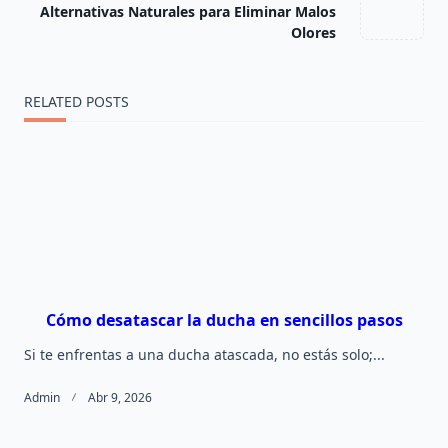
subtitle
Alternativas Naturales para Eliminar Malos
screen-
Olores
reader-
RELATED POSTS
text">Page</span>
Cómo desatascar la ducha en sencillos pasos
Si te enfrentas a una ducha atascada, no estás solo;...
Admin
Abr 9, 2026