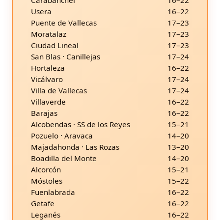
Carabanchel
16–22
Usera
16–22
Puente de Vallecas
17–23
Moratalaz
17–23
Ciudad Lineal
17–23
San Blas · Canillejas
17–24
Hortaleza
16–22
Vicálvaro
17–24
Villa de Vallecas
17–24
Villaverde
16–22
Barajas
16–22
Alcobendas · SS de los Reyes
15–21
Pozuelo · Aravaca
14–20
Majadahonda · Las Rozas
13–20
Boadilla del Monte
14–20
Alcorcón
15–21
Móstoles
15–22
Fuenlabrada
16–22
Getafe
16–22
Leganés
16–22