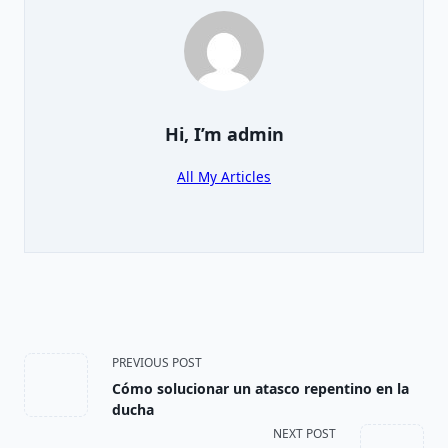
Hi, I’m
admin
All My Articles
<span
PREVIOUS POST
Cómo solucionar un atasco repentino en la
class="nav-
ducha
NEXT POST