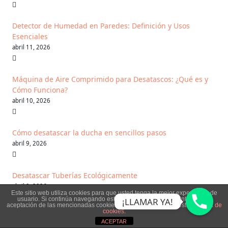
Detector de Humedad en Paredes: Definición y Usos
Esenciales
abril 11, 2026
Máquina de Aire Comprimido para Desatascos: ¿Qué es y
Cómo Funciona?
abril 10, 2026
Cómo desatascar la ducha en sencillos pasos
abril 9, 2026
Desatascar Tuberías Ecológicamente
abril 8, 2026
Este sitio web utiliza cookies para que usted tenga la mejor experiencia de
usuario. Si continúa navegando está dando su consentimiento para la
¡LLAMAR YA!
aceptación de las mencionadas cookies y la aceptación de nuestra
política de
cookies
.
Funcionamiento de una Bomba Manual de Presión
ACEPTAR