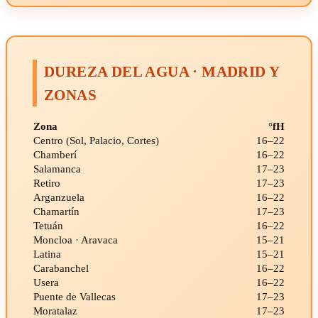
DUREZA DEL AGUA · MADRID Y
ZONAS
Zona
°fH
Centro (Sol, Palacio, Cortes)
16–22
Chamberí
16–22
Salamanca
17–23
Retiro
17–23
Arganzuela
16–22
Chamartín
17–23
Tetuán
16–22
Moncloa · Aravaca
15–21
Latina
15–21
Carabanchel
16–22
Usera
16–22
Puente de Vallecas
17–23
Moratalaz
17–23