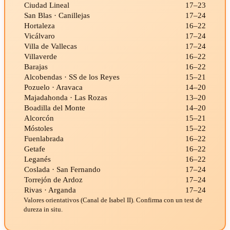
Ciudad Lineal
17–23
San Blas · Canillejas
17–24
Hortaleza
16–22
Vicálvaro
17–24
Villa de Vallecas
17–24
Villaverde
16–22
Barajas
16–22
Alcobendas · SS de los Reyes
15–21
Pozuelo · Aravaca
14–20
Majadahonda · Las Rozas
13–20
Boadilla del Monte
14–20
Alcorcón
15–21
Móstoles
15–22
Fuenlabrada
16–22
Getafe
16–22
Leganés
16–22
Coslada · San Fernando
17–24
Torrejón de Ardoz
17–24
Rivas · Arganda
17–24
Valores orientativos (Canal de Isabel II). Confirma con un test de
dureza in situ.