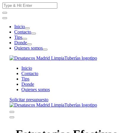
Skip
Search
to
for:
content
Inicio
Contacto
Tips
Donde
Quienes somos
Inicio
Contacto
Tips
Donde
Quienes somos
Solicitar presupuesto