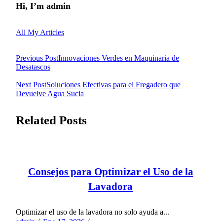
Hi, I’m
admin
All My Articles
<span
Previous Post
Innovaciones Verdes en Maquinaria de
Desatascos
class="nav-
Next Post
Soluciones Efectivas para el Fregadero que
subtitle
Devuelve Agua Sucia
screen-
Related Posts
reader-
text">Page</span>
Consejos para Optimizar el Uso de la
Lavadora
Optimizar el uso de la lavadora no solo ayuda a...