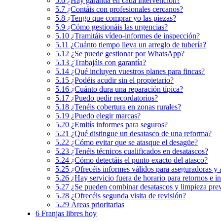
5.6
¿Hay garantía en cada intervención?
5.7
¿Contáis con profesionales cercanos?
5.8
¿Tengo que comprar yo las piezas?
5.9
¿Cómo gestionáis las urgencias?
5.10
¿Tramitáis vídeo-informes de inspección?
5.11
¿Cuánto tiempo lleva un arreglo de tubería?
5.12
¿Se puede gestionar por WhatsApp?
5.13
¿Trabajáis con garantía?
5.14
¿Qué incluyen vuestros planes para fincas?
5.15
¿Podéis acudir sin el propietario?
5.16
¿Cuánto dura una reparación típica?
5.17
¿Puedo pedir recordatorios?
5.18
¿Tenéis cobertura en zonas rurales?
5.19
¿Puedo elegir marcas?
5.20
¿Emitís informes para seguros?
5.21
¿Qué distingue un desatasco de una reforma?
5.22
¿Cómo evitar que se atasque el desagüe?
5.23
¿Tenéis técnicos cualificados en desatascos?
5.24
¿Cómo detectáis el punto exacto del atasco?
5.25
¿Ofrecéis informes válidos para aseguradoras y 
5.26
¿Hay servicio fuera de horario para retornos e 
5.27
¿Se pueden combinar desatascos y limpieza pre
5.28
¿Ofrecéis segunda visita de revisión?
5.29
Áreas prioritarias
6
Franjas libres hoy