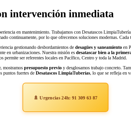
n intervención inmediata
periencia en mantenimiento. Trabajamos con Desatascos LimpiaTuberías
mado continuamente, por lo que ofrecemos soluciones modernas. Cada tr
riencia gestionando desbordamientos de
desagües y saneamiento
en P
ente en urbanizaciones. Nuestra misión es
desatascar bien a la primer
 permite ser referentes locales en Pacífico, Centro y toda la Madrid.
ar, mostramos
presupuesto previo
y desglosamos trabajo concreto. Tamb
os puntos fuertes de
Desatascos LimpiaTuberías
, lo que se refleja en
🚿 Urgencias 24h: 91 309 63 87