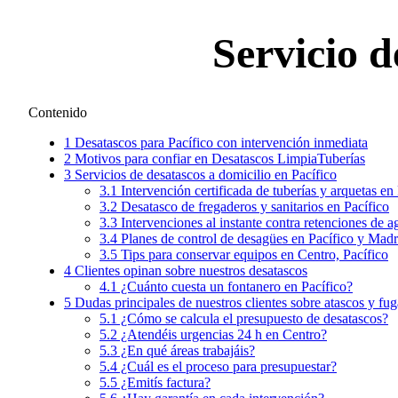
Servicio d
Contenido
1
Desatascos para Pacífico con intervención inmediata
2
Motivos para confiar en Desatascos LimpiaTuberías
3
Servicios de desatascos a domicilio en Pacífico
3.1
Intervención certificada de tuberías y arquetas en
3.2
Desatasco de fregaderos y sanitarios en Pacífico
3.3
Intervenciones al instante contra retenciones de a
3.4
Planes de control de desagües en Pacífico y Madr
3.5
Tips para conservar equipos en Centro, Pacífico
4
Clientes opinan sobre nuestros desatascos
4.1
¿Cuánto cuesta un fontanero en Pacífico?
5
Dudas principales de nuestros clientes sobre atascos y fug
5.1
¿Cómo se calcula el presupuesto de desatascos?
5.2
¿Atendéis urgencias 24 h en Centro?
5.3
¿En qué áreas trabajáis?
5.4
¿Cuál es el proceso para presupuestar?
5.5
¿Emitís factura?