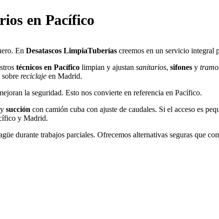
rios
en Pacífico
inero. En
Desatascos LimpiaTuberías
creemos en un servicio integral 
stros
técnicos en Pacífico
limpian y ajustan
sanitarios
,
sifones
y
tramo
s sobre
reciclaje
en Madrid.
mejoran la seguridad. Esto nos convierte en referencia en Pacífico.
y
succión
con camión cuba con ajuste de caudales. Si el acceso es pe
cífico y Madrid.
güe durante trabajos parciales. Ofrecemos alternativas seguras que co