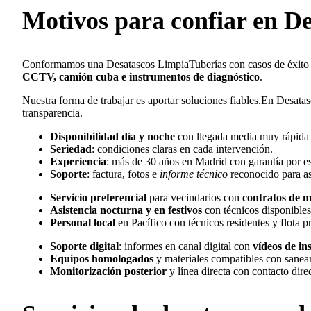
Motivos para confiar en
De
Conformamos una Desatascos LimpiaTuberías con casos de éxito en
CCTV, camión cuba e instrumentos de diagnóstico
.
Nuestra forma de trabajar es aportar soluciones fiables.En Desata
transparencia.
Disponibilidad día y noche
con llegada media muy rápida 
Seriedad
: condiciones claras en cada intervención.
Experiencia
: más de 30 años en Madrid con garantía por es
Soporte
: factura, fotos e
informe técnico
reconocido para a
Servicio preferencial
para vecindarios con
contratos de 
Asistencia nocturna y en festivos
con técnicos disponible
Personal local
en Pacífico con técnicos residentes y flota p
Soporte digital
: informes en canal digital con
vídeos de i
Equipos homologados
y materiales compatibles con saneam
Monitorización posterior
y línea directa con contacto dire