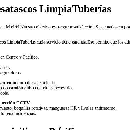
satascos LimpiaTuberías
 Madrid.Nuestro objetivo es asegurar satisfacción.Sustentados en prác
scos LimpiaTuberías cada servicio tiene garantía.Eso permite que los a
en Centro y Pacífico.
crito.
seguradoras.
mantenimiento
de saneamiento.
s con
camión cuba
cuando es necesario.
ropia.
nspección CCTV
.
iento: boquillas rotativas, mangueras HP, válvulas antirretorno.
cto para incidencias.