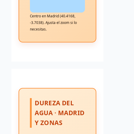
Centro en Madrid (40.4168,
-3.7038). Ajusta el zoom si lo
necesitas.
DUREZA DEL
AGUA · MADRID
Y ZONAS