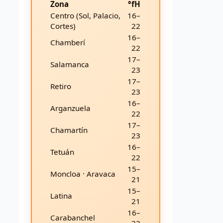
Zona
°fH
Centro (Sol, Palacio,
16–
Cortes)
22
16–
Chamberí
22
17–
Salamanca
23
17–
Retiro
23
16–
Arganzuela
22
17–
Chamartín
23
16–
Tetuán
22
15–
Moncloa · Aravaca
21
15–
Latina
21
16–
Carabanchel