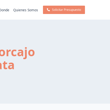
Donde
Quienes Somos
Solicitar Presupuesto
orcajo
ata