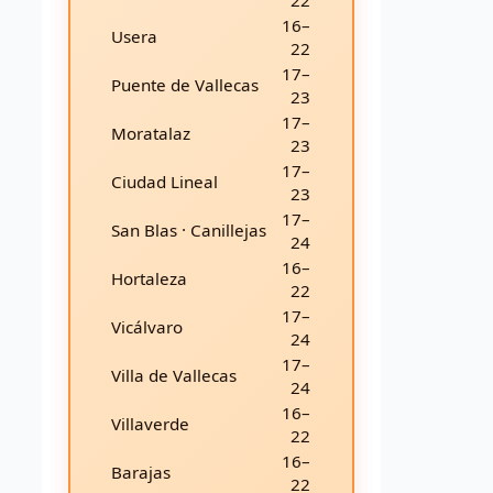
22
16–
Usera
22
17–
Puente de Vallecas
23
17–
Moratalaz
23
17–
Ciudad Lineal
23
17–
San Blas · Canillejas
24
16–
Hortaleza
22
17–
Vicálvaro
24
17–
Villa de Vallecas
24
16–
Villaverde
22
16–
Barajas
22