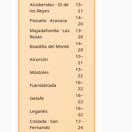
Alcobendas · SS de
15–
los Reyes
21
14–
Pozuelo · Aravaca
20
Majadahonda · Las
13–
Rozas
20
14–
Boadilla del Monte
20
15–
Alcorcón
21
15–
Móstoles
22
16–
Fuenlabrada
22
16–
Getafe
22
16–
Leganés
22
Coslada · San
17–
Fernando
24