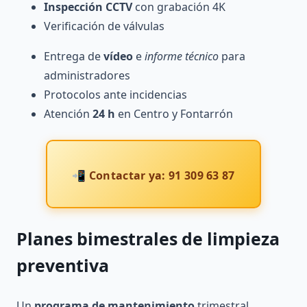
Inspección CCTV
con grabación 4K
Verificación de válvulas
Entrega de
vídeo
e
informe técnico
para
administradores
Protocolos ante incidencias
Atención
24 h
en Centro y Fontarrón
📲 Contactar ya: 91 309 63 87
Planes bimestrales de limpieza
preventiva
Un
programa de mantenimiento
trimestral