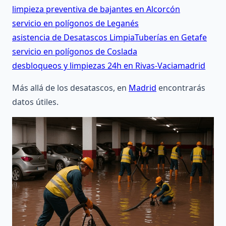
limpieza preventiva de bajantes en Alcorcón
servicio en polígonos de Leganés
asistencia de Desatascos LimpiaTuberías en Getafe
servicio en polígonos de Coslada
desbloqueos y limpiezas 24h en Rivas-Vaciamadrid
Más allá de los desatascos, en
Madrid
encontrarás
datos útiles.