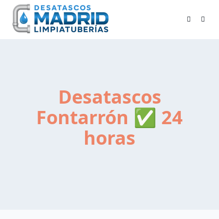
Skip
to
content
Desatascos
Fontarrón ✅ 24
horas