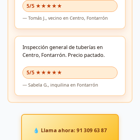
5/5 ★★★★★
—
Tomás J.,
vecino
en Centro, Fontarrón
Inspección general de tuberías en
Centro, Fontarrón.
Precio pactado.
5/5 ★★★★★
—
Sabela G.,
inquilina
en Fontarrón
💧 Llama ahora: 91 309 63 87