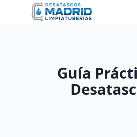
Skip
to
content
Guía Práct
Desatasc