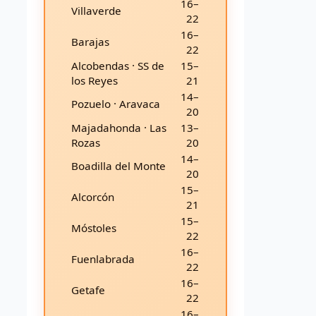
16–
Villaverde
22
16–
Barajas
22
Alcobendas · SS de
15–
los Reyes
21
14–
Pozuelo · Aravaca
20
Majadahonda · Las
13–
Rozas
20
14–
Boadilla del Monte
20
15–
Alcorcón
21
15–
Móstoles
22
16–
Fuenlabrada
22
16–
Getafe
22
16–