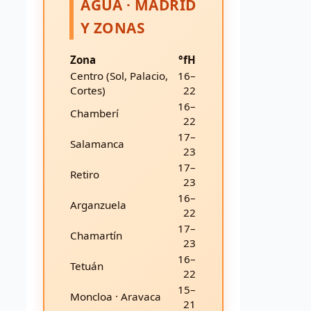
AGUA · MADRID
Y ZONAS
Zona
°fH
Centro (Sol, Palacio,
16–
Cortes)
22
16–
Chamberí
22
17–
Salamanca
23
17–
Retiro
23
16–
Arganzuela
22
17–
Chamartín
23
16–
Tetuán
22
15–
Moncloa · Aravaca
21