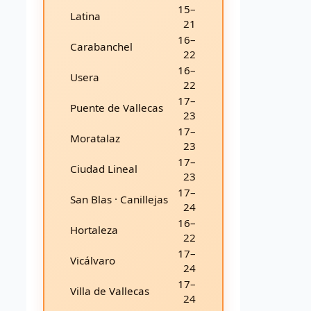
15–
Latina
21
16–
Carabanchel
22
16–
Usera
22
17–
Puente de Vallecas
23
17–
Moratalaz
23
17–
Ciudad Lineal
23
17–
San Blas · Canillejas
24
16–
Hortaleza
22
17–
Vicálvaro
24
17–
Villa de Vallecas
24