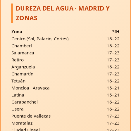
DUREZA DEL AGUA · MADRID Y
ZONAS
Zona
°fH
Centro (Sol, Palacio, Cortes)
16–22
Chamberí
16–22
Salamanca
17–23
Retiro
17–23
Arganzuela
16–22
Chamartín
17–23
Tetuán
16–22
Moncloa · Aravaca
15–21
Latina
15–21
Carabanchel
16–22
Usera
16–22
Puente de Vallecas
17–23
Moratalaz
17–23
Ciudad Lineal
17–23