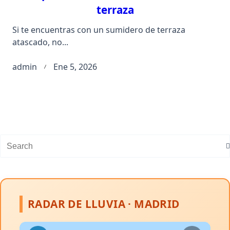
terraza
Si te encuentras con un sumidero de terraza
atascado, no...
admin
Ene 5, 2026
Search
for:
RADAR DE LLUVIA · MADRID