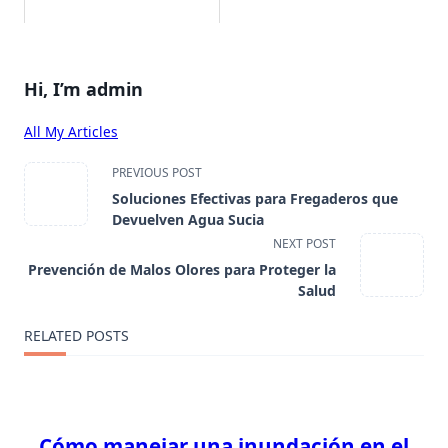
Hi, I’m
admin
All My Articles
<span
PREVIOUS POST
Soluciones Efectivas para Fregaderos que
class="nav-
Devuelven Agua Sucia
NEXT POST
subtitle
Prevención de Malos Olores para Proteger la
screen-
Salud
reader-
RELATED POSTS
text">Page</span>
Cómo manejar una inundación en el