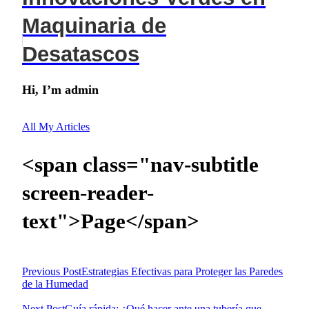
Maquinaria de
Desatascos
Hi, I’m
admin
All My Articles
<span class="nav-subtitle
screen-reader-
text">Page</span>
Previous Post
Estrategias Efectivas para Proteger las Paredes
de la Humedad
Next Post
Guía rápida: ¿Qué hacer ante una tubería que