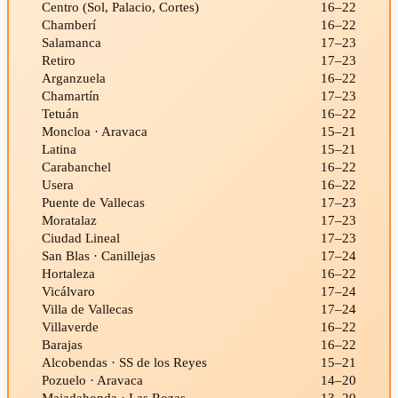
Centro (Sol, Palacio, Cortes)
16–22
Chamberí
16–22
Salamanca
17–23
Retiro
17–23
Arganzuela
16–22
Chamartín
17–23
Tetuán
16–22
Moncloa · Aravaca
15–21
Latina
15–21
Carabanchel
16–22
Usera
16–22
Puente de Vallecas
17–23
Moratalaz
17–23
Ciudad Lineal
17–23
San Blas · Canillejas
17–24
Hortaleza
16–22
Vicálvaro
17–24
Villa de Vallecas
17–24
Villaverde
16–22
Barajas
16–22
Alcobendas · SS de los Reyes
15–21
Pozuelo · Aravaca
14–20
Majadahonda · Las Rozas
13–20