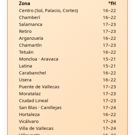
Zona
°fH
Centro (Sol, Palacio, Cortes)
16–22
Chamberí
16–22
Salamanca
17–23
Retiro
17–23
Arganzuela
16–22
Chamartín
17–23
Tetuán
16–22
Moncloa · Aravaca
15–21
Latina
15–21
Carabanchel
16–22
Usera
16–22
Puente de Vallecas
17–23
Moratalaz
17–23
Ciudad Lineal
17–23
San Blas · Canillejas
17–24
Hortaleza
16–22
Vicálvaro
17–24
Villa de Vallecas
17–24