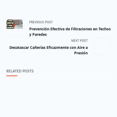
<span
PREVIOUS POST
Prevención Efectiva de Filtraciones en Techos
class="nav-
y Paredes
NEXT POST
subtitle
Desatascar Cañerías Eficazmente con Aire a
screen-
Presión
reader-
RELATED POSTS
text">Page</span>