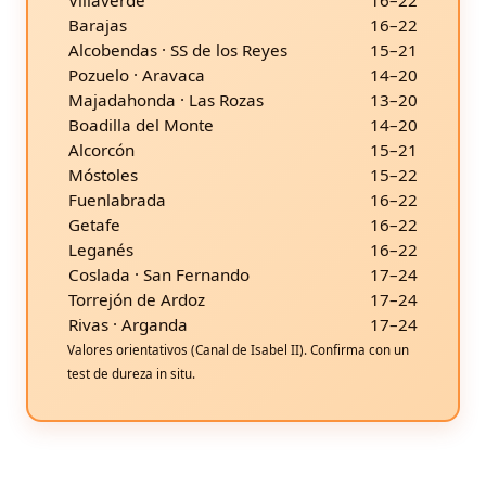
Villaverde
16–22
Barajas
16–22
Alcobendas · SS de los Reyes
15–21
Pozuelo · Aravaca
14–20
Majadahonda · Las Rozas
13–20
Boadilla del Monte
14–20
Alcorcón
15–21
Móstoles
15–22
Fuenlabrada
16–22
Getafe
16–22
Leganés
16–22
Coslada · San Fernando
17–24
Torrejón de Ardoz
17–24
Rivas · Arganda
17–24
Valores orientativos (Canal de Isabel II). Confirma con un
test de dureza in situ.