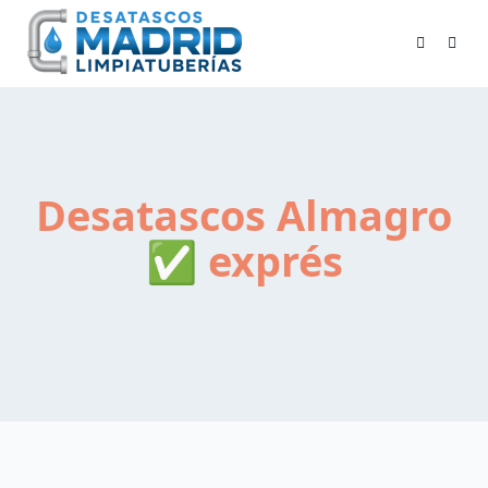
Skip
to
content
Desatascos Almagro
✅ exprés