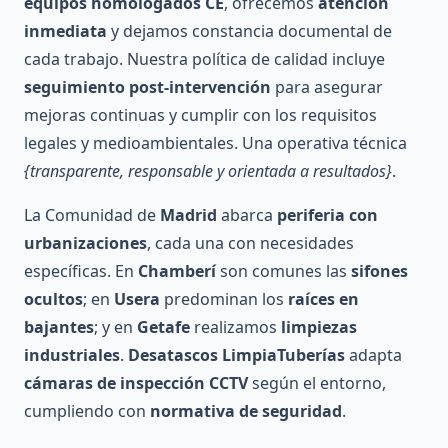
equipos homologados CE
, ofrecemos
atención
inmediata
y dejamos constancia documental de
cada trabajo. Nuestra política de calidad incluye
seguimiento post-intervención
para asegurar
mejoras continuas y cumplir con los requisitos
legales y medioambientales. Una operativa técnica
{transparente, responsable y orientada a resultados}
.
La Comunidad de
Madrid
abarca
periferia con
urbanizaciones
, cada una con necesidades
específicas. En
Chamberí
son comunes las
sifones
ocultos
; en
Usera
predominan los
raíces en
bajantes
; y en
Getafe
realizamos
limpiezas
industriales
.
Desatascos LimpiaTuberías
adapta
cámaras de inspección CCTV
según el entorno,
cumpliendo con
normativa de seguridad
.